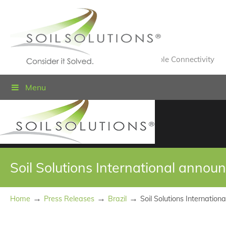
Value Engineered Solutions® for Sustainable Connectivity
Menu
Soil Solutions International announ
→
→
→
Home
Press Releases
Brazil
Soil Solutions Internation